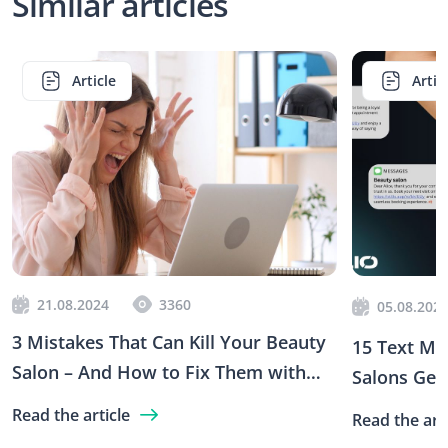
Similar articles
Article
Artic
21.08.2024
3360
05.08.202
3 Mistakes That Can Kill Your Beauty
15 Text Me
Salon – And How to Fix Them with
Salons Get
Stilio
Season
Read the article
Read the arti