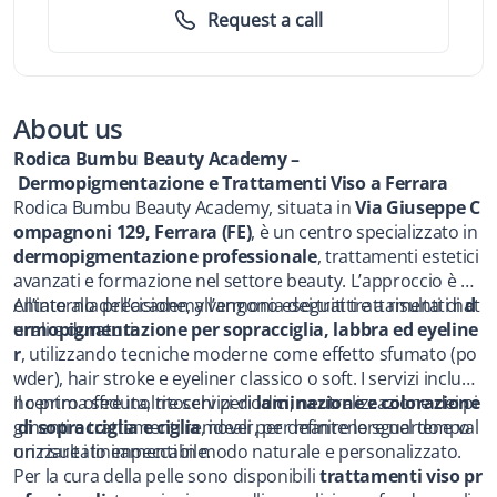
Request a call
About us
Rodica Bumbu Beauty Academy –
 Dermopigmentazione e Trattamenti Viso a Ferrara
Rodica Bumbu Beauty Academy, situata in 
Via Giuseppe C
ompagnoni 129, Ferrara (FE)
, è un centro specializzato in 
dermopigmentazione professionale
, trattamenti estetici 
avanzati e formazione nel settore beauty. L’approccio è ori
entato alla precisione, all’armonia dei tratti e a risultati nat
All’interno dell’academy vengono eseguiti trattamenti di 
d
urali e duraturi.
ermopigmentazione per sopracciglia, labbra ed eyeline
r
, utilizzando tecniche moderne come effetto sfumato (po
wder), hair stroke e eyeliner classico o soft. I servizi includo
no prima seduta, ritocchi periodici, neutralizzazione dei pi
Il centro offre inoltre servizi di 
laminazione e colorazione
gmenti e trattamenti remover, per mantenere nel tempo 
 di sopracciglia e ciglia
, ideali per definire lo sguardo e val
un risultato impeccabile.
orizzare i lineamenti in modo naturale e personalizzato.
Per la cura della pelle sono disponibili 
trattamenti viso pr