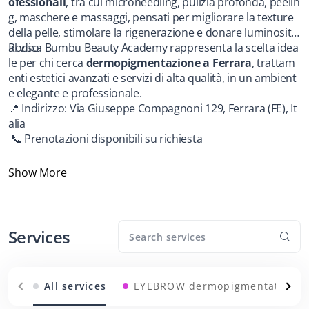
ofessionali
, tra cui microneedling, pulizia profonda, peelin
g, maschere e massaggi, pensati per migliorare la texture 
della pelle, stimolare la rigenerazione e donare luminosità 
al viso.
Rodica Bumbu Beauty Academy rappresenta la scelta idea
le per chi cerca 
dermopigmentazione a Ferrara
, trattam
enti estetici avanzati e servizi di alta qualità, in un ambient
e elegante e professionale.
📍 Indirizzo: Via Giuseppe Compagnoni 129, Ferrara (FE), It
alia
 📞 Prenotazioni disponibili su richiesta
Show More
Services
All services
EYEBROW dermopigmentation (s