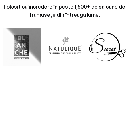
Folosit cu încredere în peste
1,500+
de saloane de
frumusețe din întreaga lume.
Aplicația ta online de programare pentru a-
ți dezvolta afacerea!
CE AVANTAJE OBȚII: